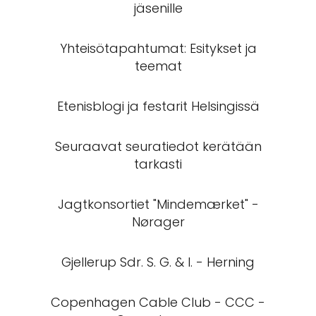
jäsenille
Yhteisötapahtumat: Esitykset ja
teemat
Etenisblogi ja festarit Helsingissä
Seuraavat seuratiedot kerätään
tarkasti
Jagtkonsortiet "Mindemærket" -
Nørager
Gjellerup Sdr. S. G. & I. - Herning
Copenhagen Cable Club - CCC -