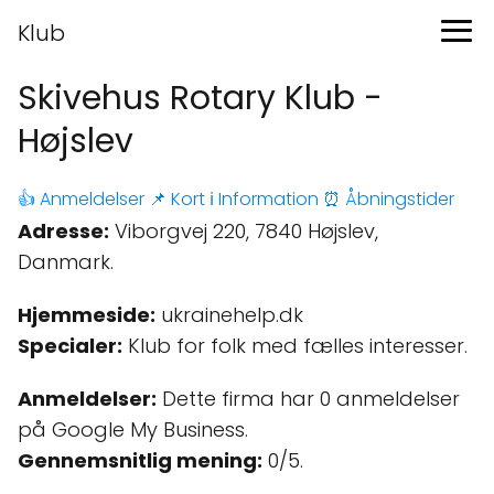
Klub
Skivehus Rotary Klub -
Højslev
👍 Anmeldelser
📌 Kort
ℹ️ Information
⏰ Åbningstider
Adresse:
Viborgvej 220, 7840 Højslev,
Danmark.
Hjemmeside:
ukrainehelp.dk
Specialer:
Klub for folk med fælles interesser.
Anmeldelser:
Dette firma har 0 anmeldelser
på Google My Business.
Gennemsnitlig mening:
0/5.