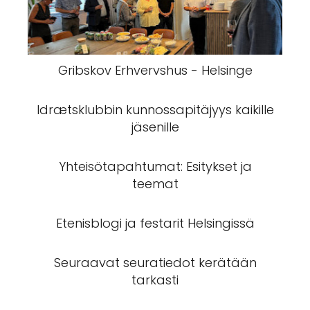
Gribskov Erhvervshus - Helsinge
Idrætsklubbin kunnossapitäjyys kaikille
jäsenille
Yhteisötapahtumat: Esitykset ja
teemat
Etenisblogi ja festarit Helsingissä
Seuraavat seuratiedot kerätään
tarkasti