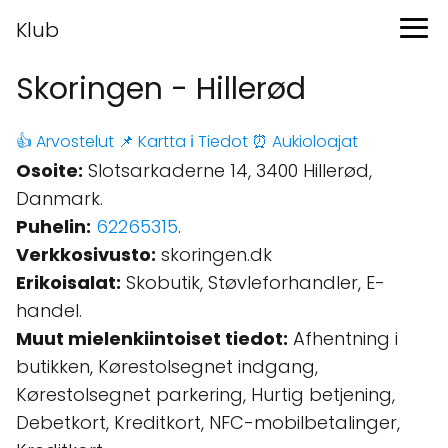
Klub
Skoringen - Hillerød
👍 Arvostelut
📌 Kartta
ℹ️ Tiedot
⏰ Aukioloajat
Osoite:
Slotsarkaderne 14, 3400 Hillerød,
Danmark.
Puhelin:
62265315
.
Verkkosivusto:
skoringen.dk
Erikoisalat:
Skobutik, Støvleforhandler, E-
handel.
Muut mielenkiintoiset tiedot:
Afhentning i
butikken, Kørestolsegnet indgang,
Kørestolsegnet parkering, Hurtig betjening,
Debetkort, Kreditkort, NFC-mobilbetalinger,