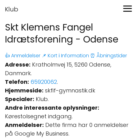
Klub
Skt Klemens Fangel
Idrætsforening - Odense
👍 Anmeldelser
📌 Kort
ℹ️ Information
⏰ Åbningstider
Adresse:
Kratholmvej 15, 5260 Odense,
Danmark.
Telefon:
65920062
.
Hjemmeside:
skfif-gymnastik.dk
Specialer:
Klub.
Andre interessante oplysninger:
Kørestolsegnet indgang.
Anmeldelser:
Dette firma har 0 anmeldelser
på Google My Business.