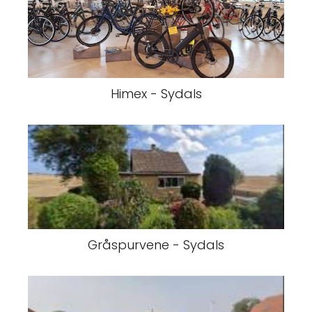
Himex - Sydals
Gråspurvene - Sydals