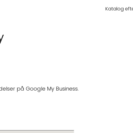
Katalog eft
y
delser på Google My Business.