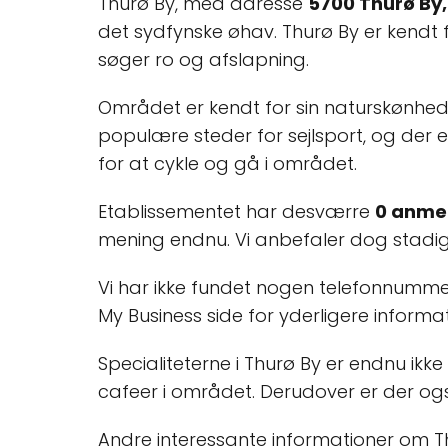
Thurø By, med adresse
5700 Thurø By
det sydfynske øhav. Thurø By er kendt fo
søger ro og afslapning.
Området er kendt for sin naturskønhed
populære steder for sejlsport, og der 
for at cykle og gå i området.
Etablissementet har desværre
0 anmel
mening endnu. Vi anbefaler dog stadig e
Vi har ikke fundet nogen telefonnummer
My Business side for yderligere informat
Specialiteterne i Thurø By er endnu ikke
cafeer i området. Derudover er der ogs
Andre interessante informationer om Th