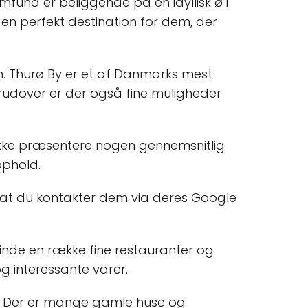
samfund er beliggende på en idyllisk ø i
l en perfekt destination for dem, der
. Thurø By er et af Danmarks mest
erudover er der også fine muligheder
ikke præsentere nogen gennemsnitlig
ophold.
, at du kontakter dem via deres Google
 finde en række fine restauranter og
g interessante varer.
tur. Der er mange gamle huse og