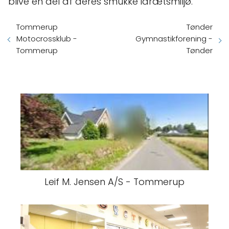
blive en del af deres smukke idrætsmiljø.
Tommerup
Tønder
Motocrossklub -
Gymnastikforening -
Tommerup
Tønder
Leif M. Jensen A/S - Tommerup