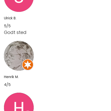
Ulrick B.
5/5
Godt sted
Henrik M.
4/5