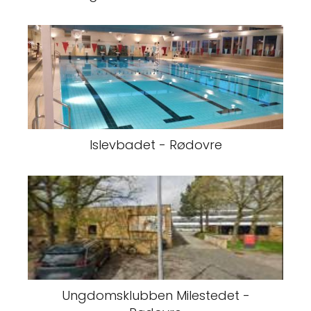
Islevbadet - Rødovre
Ungdomsklubben Milestedet -