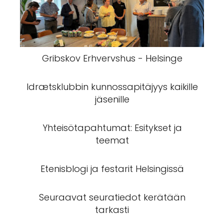
Gribskov Erhvervshus - Helsinge
Idrætsklubbin kunnossapitäjyys kaikille
jäsenille
Yhteisötapahtumat: Esitykset ja
teemat
Etenisblogi ja festarit Helsingissä
Seuraavat seuratiedot kerätään
tarkasti