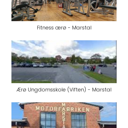
Fitness ærø - Marstal
Ærø Ungdomsskole (Viften) - Marstal