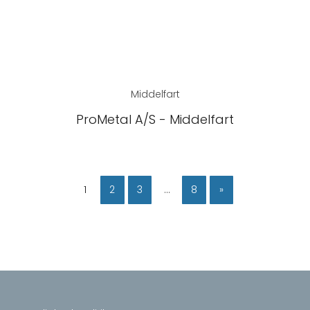
Middelfart
ProMetal A/S - Middelfart
1
2
3
…
8
»