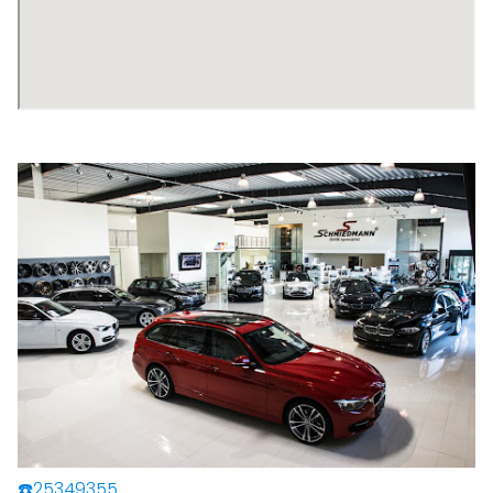
☎️25349355