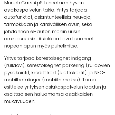
Munich Cars ApS tunnetaan hyvän
asiakaspalvelun takia. Yritys tarjoaa
autofunktiot, asiantunteellisia neuvoja,
tarmokkaan ja kärsivällisen avun, sekä
johdannon el-auton moniin uusiin
ominaisuuksiin. Asiakkaat ovat saaneet
nopean apun myös puhelimitse.
Yritys tarjoaa kørestolsegnet indgang
(rullaovi), kørestolsegnet parkering (rullaovien
pysäköinti), kreditt kort (luottokortit), ja NFC-
mobilbetalinger (mobiilin maksu). Tämä
esittelee yrityksen asiakaspalvelun laadun ja
osoittaa sen haluamansa asiakkaiden
mukavuuden.