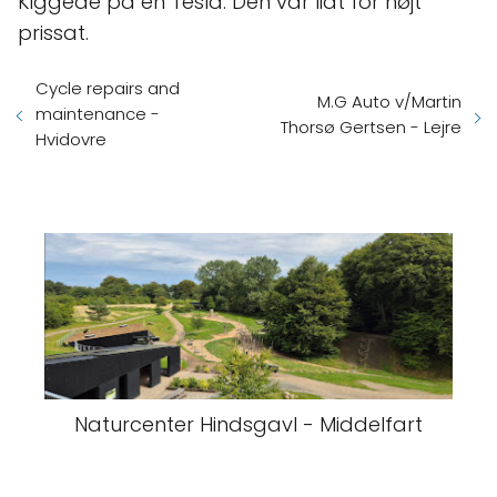
Kiggede på en Tesla. Den var lidt for højt
prissat.
Cycle repairs and
M.G Auto v/Martin
maintenance -
Thorsø Gertsen - Lejre
Hvidovre
Naturcenter Hindsgavl - Middelfart