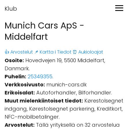
Klub
Munich Cars ApS -
Middelfart
👍 Arvostelut
📌 Kartta
ℹ️ Tiedot
⏰ Aukioloajat
Osoite:
Hovedvejen 19, 5500 Middelfart,
Danmark.
Puhelin:
25349355
.
Verkkosivusto:
munich-cars.dk
Erikoisalat:
Autoforhandler, Bilforhandler.
Muut mielenkiintoiset tiedot:
Kørestolsegnet
indgang, Kørestolsegnet parkering, Kreditkort,
NFC-mobilbetalinger.
Arvostelut:
Tällä yrityksellä on 32 arvostelua