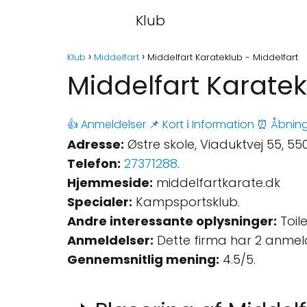
Klub
Klub
Middelfart
Middelfart Karateklub - Middelfart
Middelfart Karatek
👍 Anmeldelser
📌 Kort
ℹ️ Information
⏰ Åbning
Adresse:
Østre skole, Viaduktvej 55, 5
Telefon:
27371288
.
Hjemmeside:
middelfartkarate.dk
Specialer:
Kampsportsklub.
Andre interessante oplysninger:
Toile
Anmeldelser:
Dette firma har 2 anmel
Gennemsnitlig mening:
4.5/5.