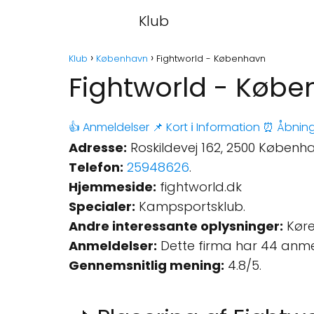
Klub
Klub
København
Fightworld - København
Fightworld - Køb
👍 Anmeldelser
📌 Kort
ℹ️ Information
⏰ Åbning
Adresse:
Roskildevej 162, 2500 Københ
Telefon:
25948626
.
Hjemmeside:
fightworld.dk
Specialer:
Kampsportsklub.
Andre interessante oplysninger:
Køres
Anmeldelser:
Dette firma har 44 anme
Gennemsnitlig mening:
4.8/5.