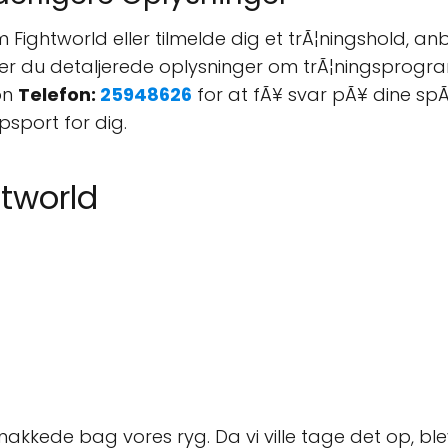
om Fightworld eller tilmelde dig et trÃ¦ningshold, 
nder du detaljerede oplysninger om trÃ¦ningsprogr
on
Telefon:
25948626
for at fÃ¥ svar pÃ¥ dine spÃ¸
psport for dig.
htworld
ede bag vores ryg. Da vi ville tage det op, blev e