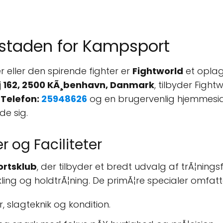
edstaden for Kampsport
eller den spirende fighter er
Fightworld
et oplagt
j 162, 2500 KÃ¸benhavn, Danmark
, tilbyder Fight
¥
Telefon:
25948626
og en brugervenlig hjemmes
de sig.
r og Faciliteter
rtsklub
, der tilbyder et bredt udvalg af trÃ¦nings
kling og holdtrÃ¦ning. De primÃ¦re specialer omfatt
, slagteknik og kondition.