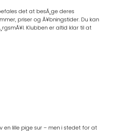
anbefales det at besÃ¸ge deres
ammer, priser og Ã¥bningstider. Du kan
rgsmÃ¥l. Klubben er altid klar til at
n lille pige sur – men i stedet for at