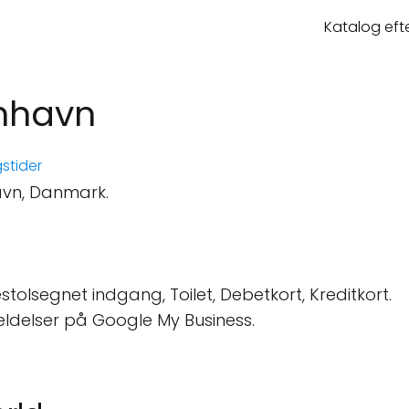
Katalog eft
enhavn
stider
avn, Danmark.
tolsegnet indgang, Toilet, Debetkort, Kreditkort.
ldelser på Google My Business.