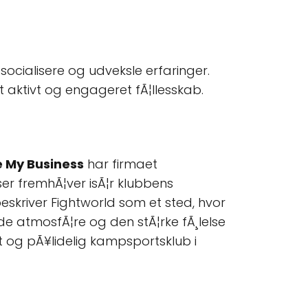
socialisere og udveksle erfaringer.
 aktivt og engageret fÃ¦llesskab.
 My Business
har firmaet
ser fremhÃ¦ver isÃ¦r klubbens
kriver Fightworld som et sted, hvor
de atmosfÃ¦re og den stÃ¦rke fÃ¸lelse
et og pÃ¥lidelig kampsportsklub i