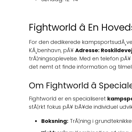
Fightworld â En Hov
For den dedikerede kampsportsudÃ¸ver 
KÃ¸benhavn, pÃ¥
Adresse: Roskildeve
trÃ¦ningsoplevelse. Med en telefon pÃ
det nemt at finde information og tilmel
Om Fightworld â Speciale
Fightworld er en specialiseret
kampspo
stÃ¦rkt fokus pÃ¥ bÃ¥de individuel udvi
Boksning:
TrÃ¦ning i grundteknikker