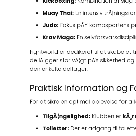
Kickboxing:
Kombination af slag o
Muay Thai:
En intensiv trÃ¦ningsfo
Judo:
Fokus pÃ¥ kampsportens prin
Krav Maga:
En selvforsvarsdisciplin,
Fightworld er dedikeret til at skabe et
de lÃ¦gger stor vÃ¦gt pÃ¥ sikkerhed og k
den enkelte deltager.
Praktisk Information og Fa
For at sikre en optimal oplevelse for al
TilgÃ¦ngelighed:
Klubben er
kÃ¸r
Toiletter:
Der er adgang til toilett