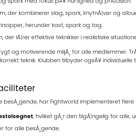
g spark med fokus pÃ¥ hurtighed og prÃ¦cision.
rm, der kombinerer slag, spark, knytnÃ¦ver og albue
cipper, herunder kast, spark og tag.
 der lÃ¦rer effektive teknikker i realistiske situatione
 trygt og motiverende miljÃ¸ for alle medlemmer. Tr
orrekt teknik. Klubben tilbyder ogsÃ¥ individuelle t
ciliteter
le besÃ¸gende, har Fightworld implementeret flere fa
estolsegnet
, hvilket gÃ¸r den tilgÃ¦ngelig for alle,
er for alle besÃ¸gende.