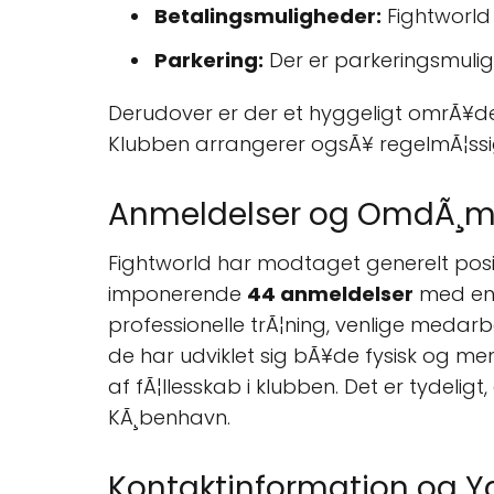
Betalingsmuligheder:
Fightworl
Parkering:
Der er parkeringsmulig
Derudover er der et hyggeligt omrÃ¥de t
Klubben arrangerer ogsÃ¥ regelmÃ¦ssige
Anmeldelser og OmdÃ¸
Fightworld har modtaget generelt pos
imponerende
44 anmeldelser
med en 
professionelle trÃ¦ning, venlige meda
de har udviklet sig bÃ¥de fysisk og me
af fÃ¦llesskab i klubben. Det er tydelig
KÃ¸benhavn.
Kontaktinformation og Yd