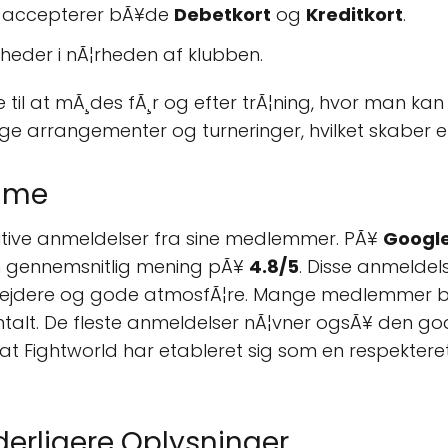
d accepterer bÃ¥de
Debetkort
og
Kreditkort
.
heder i nÃ¦rheden af klubben.
il at mÃ¸des fÃ¸r og efter trÃ¦ning, hvor man kan 
 arrangementer og turneringer, hvilket skaber et
mme
itive anmeldelser fra sine medlemmer. PÃ¥
Google
gennemsnitlig mening pÃ¥
4.8/5
. Disse anmeldel
rbejdere og gode atmosfÃ¦re. Mange medlemmer bes
ntalt. De fleste anmeldelser nÃ¦vner ogsÃ¥ den go
t, at Fightworld har etableret sig som en respekter
erligere Oplysninger