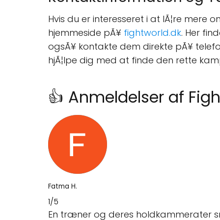
Hvis du er interesseret i at lÃ¦re mere 
hjemmeside pÃ¥
fightworld.dk
. Her fi
ogsÃ¥ kontakte dem direkte pÃ¥ telef
hjÃ¦lpe dig med at finde den rette kam
👍 Anmeldelser af Fig
Fatma H.
1/5
En træner og deres holdkammerater snakk