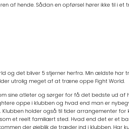
 af hende. Sådan en opførsel hører ikke til i et t
ld og det bliver 5 stjerner herfra. Min ældste har
lder utrolig meget af at træne oppe Fight World.
m sine atleter og sørger for få det bedste ud af hv
ightere oppe i klubben og hvad end man er nybegynd
n. Klubben holder også til tider arrangementer fo
som et reelt familiært sted. Hvad end det er et bar
elkommen der øjeblik de træder ind i klubben, Har ku