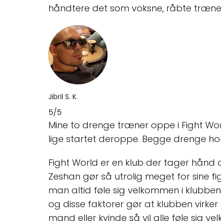
håndtere det som voksne, råbte træneren
Jibril S. K.
5/5
Mine to drenge træner oppe i Fight Wor
lige startet deroppe. Begge drenge ho
Fight World er en klub der tager hånd o
Zeshan gør så utrolig meget for sine f
man altid føle sig velkommen i klubbe
og disse faktorer gør at klubben virker 
mand eller kvinde så vil alle føle sig v