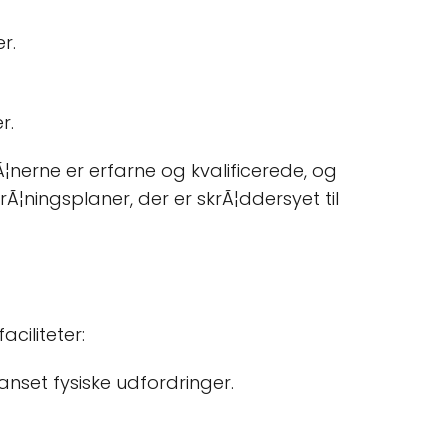
r.
r.
Ã¦nerne er erfarne og kvalificerede, og
rÃ¦ningsplaner, der er skrÃ¦ddersyet til
ciliteter:
 uanset fysiske udfordringer.