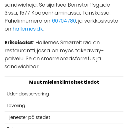
sandwichejä. Se sijaitsee Bernstorffsgade
3:ssa, 1577 Kööpenhaminassa, Tanskassa.
Puhelinnumero on
60704780
, ja verkkosivusto
on
hallernes.dk
.
Erikoisalat
: Hallernes Smørrebrød on
restaurantti, jossa on myös takeaway-
palvelu. Se on smørrebrødsforretus ja
sandwichbar.
Muut mielenkiintoiset tiedot
Udendørsservering
Levering
Tjenester på stedet