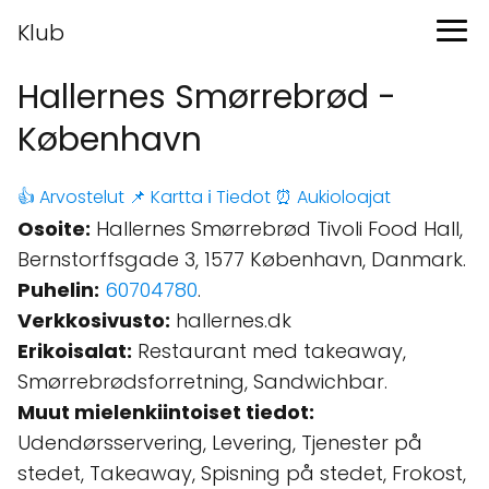
Klub
Hallernes Smørrebrød -
København
👍 Arvostelut
📌 Kartta
ℹ️ Tiedot
⏰ Aukioloajat
Osoite:
Hallernes Smørrebrød Tivoli Food Hall,
Bernstorffsgade 3, 1577 København, Danmark.
Puhelin:
60704780
.
Verkkosivusto:
hallernes.dk
Erikoisalat:
Restaurant med takeaway,
Smørrebrødsforretning, Sandwichbar.
Muut mielenkiintoiset tiedot:
Udendørsservering, Levering, Tjenester på
stedet, Takeaway, Spisning på stedet, Frokost,