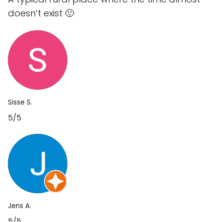
doesn’t exist 🙂
Sisse S.
5/5
Jens A.
5/5