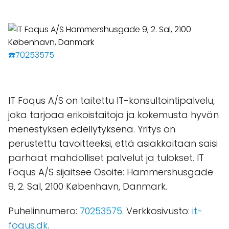
☎️70253575
IT Foqus A/S on taitettu IT-konsultointipalvelu,
joka tarjoaa erikoistaitoja ja kokemusta hyvän
menestyksen edellytyksenä. Yritys on
perustettu tavoitteeksi, että asiakkaitaan saisi
parhaat mahdolliset palvelut ja tulokset. IT
Foqus A/S sijaitsee Osoite: Hammershusgade
9, 2. Sal, 2100 København, Danmark.
Puhelinnumero:
70253575
. Verkkosivusto:
it-
foqus.dk
.