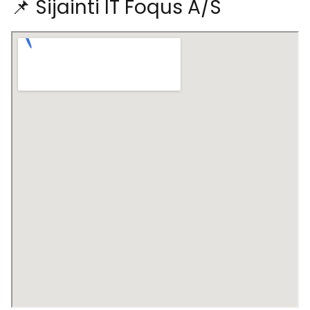
📌 Sijainti IT Foqus A/S