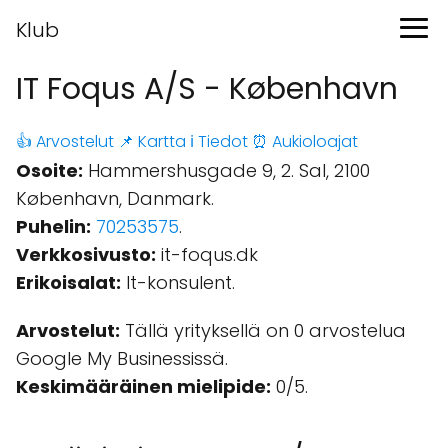
Klub
IT Foqus A/S - København
👍 Arvostelut
📌 Kartta
ℹ️ Tiedot
⏰ Aukioloajat
Osoite:
Hammershusgade 9, 2. Sal, 2100
København, Danmark.
Puhelin:
70253575
.
Verkkosivusto:
it-foqus.dk
Erikoisalat:
It-konsulent.
Arvostelut:
Tällä yrityksellä on 0 arvostelua
Google My Businessissä.
Keskimääräinen mielipide:
0/5.