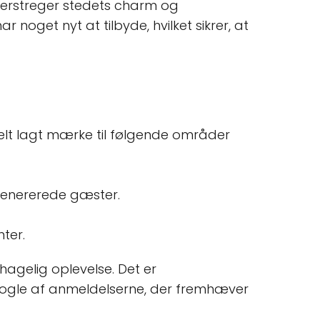
nderstreger stedets charm og
 noget nyt at tilbyde, hvilket sikrer, at
ielt lagt mærke til følgende områder
rgenererede gæster.
ter.
agelig oplevelse. Det er
i nogle af anmeldelserne, der fremhæver