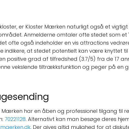
ster, er Kloster Mærken naturligt også et vigtigt t
mrådet. Anmelderne omtaler ofte stedet som et "
at det ofte også indeholder en vis attractions vedr
ikere, at stedet potentielt kan være knyttet til e
 Den positive grad af tilfredshed (3.7/5) fra de 17 
 denne vekslende tiltrækksfunktion og peger på en 
bagesending
ter Mærken har en åben og professionel tilgang ti
n:
70221128
. Alternativt kan man besøge deres hje
rmaerken.dk
. Der gives altid mulighed for at disku