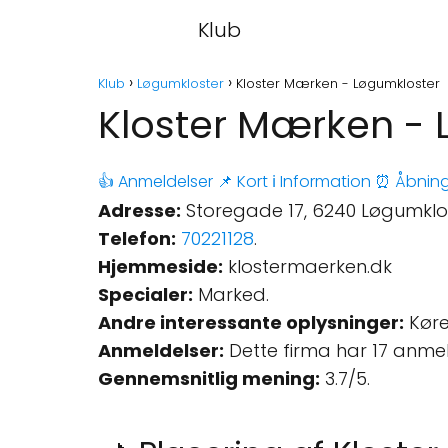
Klub
Klub
Løgumkloster
Kloster Mærken - Løgumkloster
Kloster Mærken - 
👍 Anmeldelser
📌 Kort
ℹ️ Information
⏰ Åbning
Adresse:
Storegade 17, 6240 Løgumklo
Telefon:
70221128
.
Hjemmeside:
klostermaerken.dk
Specialer:
Marked.
Andre interessante oplysninger:
Køre
Anmeldelser:
Dette firma har 17 anme
Gennemsnitlig mening:
3.7/5.