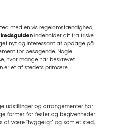
 sted med en vis regelomstændighed,
kedsgulden
indeholder alt fra friske
get nyt og interessant at opdage på
element for besøgende. Nogle
se, hvor mange har beskrevet
n er et af stedets primære
ge udstillinger og arrangementer har
llige former for fester og begivenheder.
at være "hyggeligt" og som et sted,