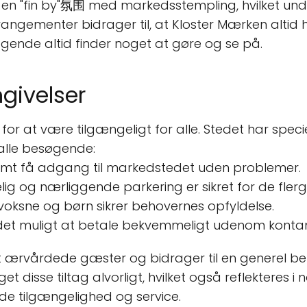
ves en "fin by"氛围 med markedsstempling, hvilket u
angementer bidrager til, at Kloster Mærken altid har
nde altid finder noget at gøre og se på.
givelser
or at være tilgængeligt for alle. Stedet har spec
 alle besøgende:
nemt få adgang til markedstedet uden problemer.
elig og nærliggende parkering er sikret for de fle
e voksne og børn sikrer behovernes opfyldelse.
r det muligt at betale bekvemmeligt udenom kontan
t ærvårdede gæster og bidrager til en generel beh
 disse tiltag alvorligt, hvilket også reflekteres 
e tilgængelighed og service.