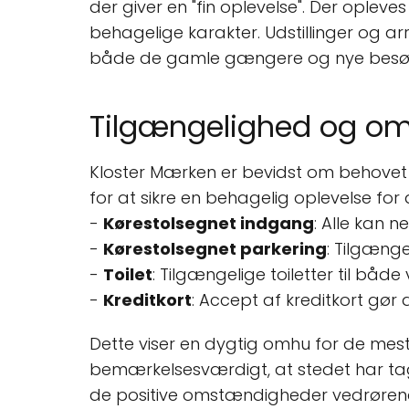
der giver en "fin oplevelse". Der ople
behagelige karakter. Udstillinger og arr
både de gamle gængere og nye besøge
Tilgængelighed og om
Kloster Mærken er bevidst om behovet f
for at sikre en behagelig oplevelse for
-
Kørestolsegnet indgang
: Alle kan 
-
Kørestolsegnet parkering
: Tilgæng
-
Toilet
: Tilgængelige toiletter til båd
-
Kreditkort
: Accept af kreditkort gø
Dette viser en dygtig omhu for de mes
bemærkelsesværdigt, at stedet har taget
de positive omstændigheder vedrørend