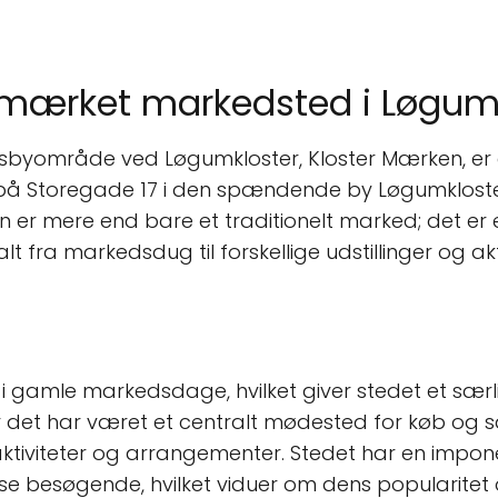
dmærket markedsted i Løgum
andsbyområde ved Løgumkloster, Kloster Mærken, er
 på Storegade 17 i den spændende by Løgumkloster,
en er mere end bare et traditionelt marked; det e
ra markedsdug til forskellige udstillinger og aktiv
d i gamle markedsdage, hvilket giver stedet et særl
r det har været et centralt mødested for køb og s
ktiviteter og arrangementer. Stedet har en impo
dse besøgende, hvilket viduer om dens popularitet