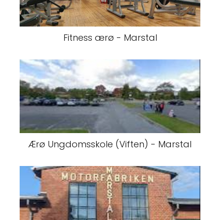
Fitness ærø - Marstal
Ærø Ungdomsskole (Viften) - Marstal