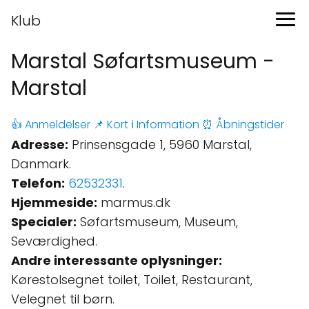
Klub
Marstal Søfartsmuseum -
Marstal
👍 Anmeldelser
📌 Kort
ℹ️ Information
⏰ Åbningstider
Adresse:
Prinsensgade 1, 5960 Marstal,
Danmark.
Telefon:
62532331
.
Hjemmeside:
marmus.dk
Specialer:
Søfartsmuseum, Museum,
Seværdighed.
Andre interessante oplysninger:
Kørestolsegnet toilet, Toilet, Restaurant,
Velegnet til børn.