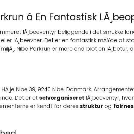
krun â En Fantastisk LÃ¸beo
nommeret lÃ¸beeventyr beliggende i det smukke la
 eller lÃ¸beevner. Det er en fantastisk mÃ¥de at 
miljÃ¸. Nibe Parkrun er mere end blot en lÃ¸betur; 
i HÃ¸je Nibe 39, 9240 Nibe, Danmark. Arrangementet
ande. Det er et
selvorganiseret
lÃ¸beeventyr, hvor f
gementerne er kendt for deres
struktur
og
fairnes
ighed