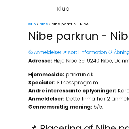
Klub
Klub
Nibe
Nibe parkrun - Nibe
Nibe parkrun - Ni
👍 Anmeldelser
📌 Kort
ℹ️ Information
⏰ Åbning
Adresse:
Høje Nibe 39, 9240 Nibe, Danm
Hjemmeside:
parkrun.dk
Specialer:
Fitnessprogram.
Andre interessante oplysninger:
Køre
Anmeldelser:
Dette firma har 2 anmel
Gennemsnitlig mening:
5/5.
📌 Placering af Nibe p