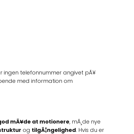
 er ingen telefonnummer angivet pÃ¥
Ã¸bende med information om
god mÃ¥de at motionere
, mÃ¸de nye
struktur
og
tilgÃ¦ngelighed
. Hvis du er