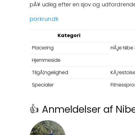
pÃ¥ udkig efter en sjov og udfordrende
parkrun.dk
Kategori
Placering
HÃ¸je Nibe
Hjemmeside
TilgÃ¦ngelighed
KÃ¸restols
Specialer
Fitnesspr
👍 Anmeldelser af Nib