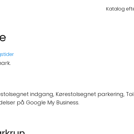
Katalog eft
be
stider
ark.
stolsegnet indgang, Kørestolsegnet parkering, Toil
delser på Google My Business.
arkrun