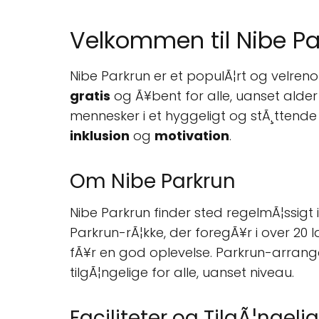
Velkommen til Nibe Par
Nibe Parkrun er et populÃ¦rt og velre
gratis
og Ã¥bent for alle, uanset alder
mennesker i et hyggeligt og stÃ¸ttende 
inklusion
og
motivation
.
Om Nibe Parkrun
Nibe Parkrun finder sted regelmÃ¦ssigt 
Parkrun-rÃ¦kke, der foregÃ¥r i over 20 l
fÃ¥r en god oplevelse. Parkrun-arran
tilgÃ¦ngelige for alle, uanset niveau.
Faciliteter og TilgÃ¦ngel