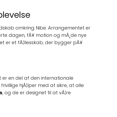
plevelse
ndskab omkring Nibe. Arrangementet er
starte dagen, fÃ¥ motion og mÃ¸de nye
det er et fÃ¦llesskab, der bygger pÃ¥
 er en del af den internationale
rivillige hjÃ¦lper med at sikre, at alle
s
, og de er designet til at vÃ¦re