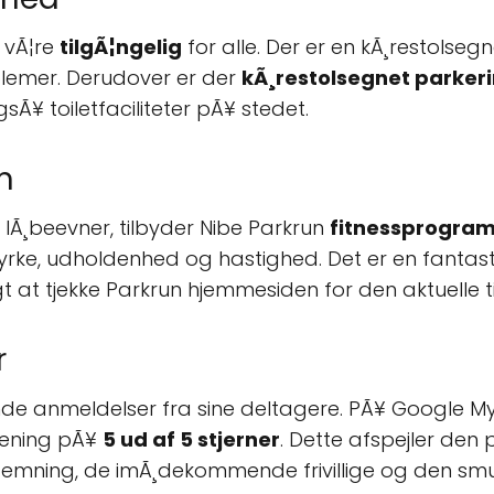
t vÃ¦re
tilgÃ¦ngelig
for alle. Der er en kÃ¸restolsegn
emer. Derudover er der
kÃ¸restolsegnet parker
sÃ¥ toiletfaciliteter pÃ¥ stedet.
m
 lÃ¸beevner, tilbyder Nibe Parkrun
fitnessprogra
tyrke, udholdenhed og hastighed. Det er en fantas
tigt at tjekke Parkrun hjemmesiden for den aktuelle 
r
e anmeldelser fra sine deltagere. PÃ¥ Google M
ening pÃ¥
5 ud af 5 stjerner
. Dette afspejler den
emning, de imÃ¸dekommende frivillige og den smuk