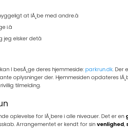
hyggeligt at lÃ¸be med andre.â
 i.â
 jeg elsker detâ
 kan I besÃ¸ge deres hjemmeside:
parkrun.dk
. Der
levante oplysninger der. Hjemmesiden opdateres l
llig tilmelding.
run
de oplevelse for lÃ¸bere i alle niveauer. Det er en
esskab. Arrangementet er kendt for sin
venlighed
,