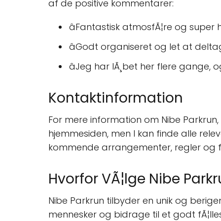
af de positive kommentarer:
âFantastisk atmosfÃ¦re og super 
âGodt organiseret og let at deltage
âJeg har lÃ¸bet her flere gange, og
Kontaktinformation
For mere information om Nibe Parkrun,
hjemmesiden, men I kan finde alle re
kommende arrangementer, regler og frivi
Hvorfor VÃ¦lge Nibe Park
Nibe Parkrun tilbyder en unik og berigen
mennesker og bidrage til et godt fÃ¦ll