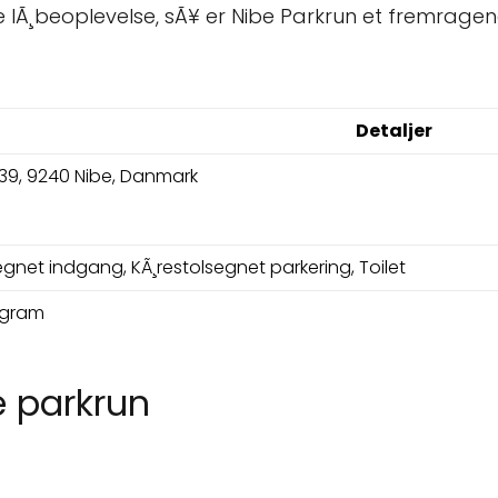
 lÃ¸beoplevelse, sÃ¥ er Nibe Parkrun et fremragen
Detaljer
 39, 9240 Nibe, Danmark
egnet indgang, KÃ¸restolsegnet parkering, Toilet
ogram
e parkrun