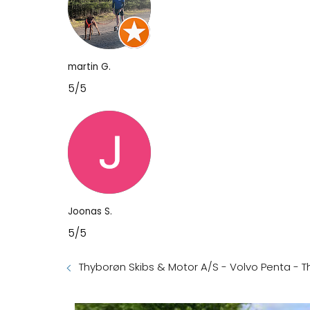
martin G.
5/5
Joonas S.
5/5
Thyborøn Skibs & Motor A/S - Volvo Penta - 