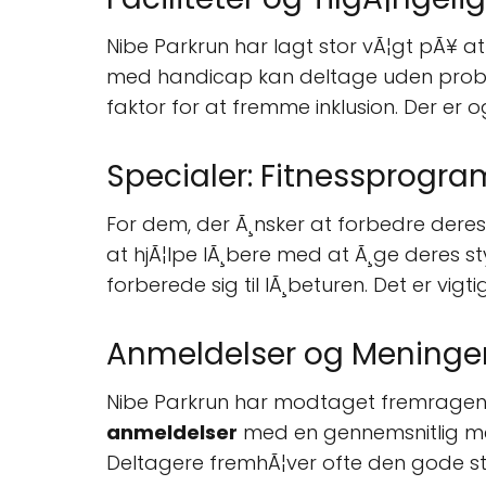
Nibe Parkrun har lagt stor vÃ¦gt pÃ¥ a
med handicap kan deltage uden probl
faktor for at fremme inklusion. Der er og
Specialer: Fitnessprogra
For dem, der Ã¸nsker at forbedre deres
at hjÃ¦lpe lÃ¸bere med at Ã¸ge deres s
forberede sig til lÃ¸beturen. Det er vig
Anmeldelser og Meninge
Nibe Parkrun har modtaget fremragend
anmeldelser
med en gennemsnitlig m
Deltagere fremhÃ¦ver ofte den gode st