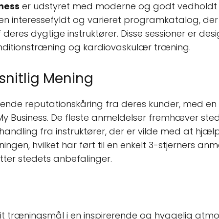
tness
er udstyret med moderne og godt vedholdt uds
 en interessefyldt og varieret programkatalog, d
deres dygtige instruktører. Disse sessioner er design
nditionstræning og kardiovaskulær træning.
nitlig Mening
gende reputationskåring fra deres kunder, med en
 Business. De fleste anmeldelser fremhæver stede
ndling fra instruktører, der er vilde med at hj
ngen, hvilket har ført til en enkelt 3-stjerners anme
ter stedets anbefalinger.
dit træningsmål i en inspirerende og hyggelig atm