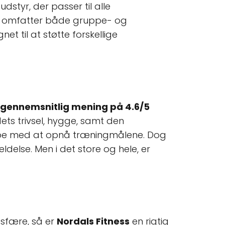
tyr, der passer til alle
er omfatter både gruppe- og
et til at støtte forskellige
gennemsnitlig mening på 4.6/5
ts trivsel, hygge, samt den
ælpe med at opnå træningmålene. Dog
ldelse. Men i det store og hele, er
osfære, så er
Nordals Fitness
en rigtig