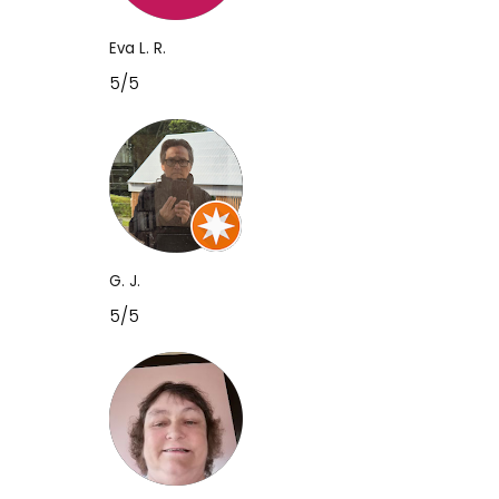
Eva L. R.
5/5
G. J.
5/5