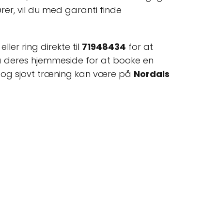
r, vil du med garanti finde
ler ring direkte til
71948434
for at
a deres hjemmeside for at booke en
t og sjovt træning kan være på
Nordals