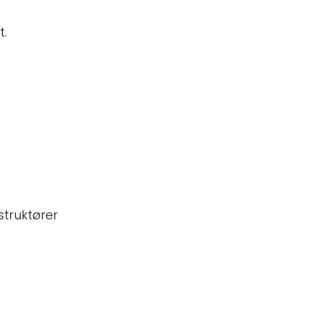
t.
struktører