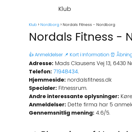
Klub
Klub
Nordborg
Nordals Fitness - Nordborg
Nordals Fitness -
👍 Anmeldelser
📌 Kort
ℹ️ Information
⏰ Åbning
Adresse:
Mads Clausens Vej 13, 6430 
Telefon:
71948434
.
Hjemmeside:
nordalsfitness.dk
Specialer:
Fitnessrum.
Andre interessante oplysninger:
Køre
Anmeldelser:
Dette firma har 5 anmel
Gennemsnitlig mening:
4.6/5.