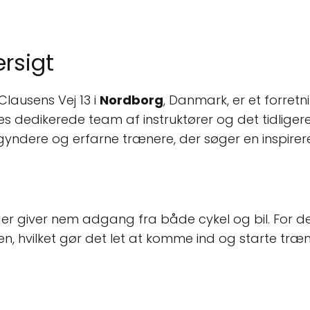
ersigt
lausens Vej 13 i
Nordborg
, Danmark, er et forretn
eres dedikerede team af instruktører og det tidliger
yndere og erfarne trænere, der søger en inspirer
 der giver nem adgang fra både cykel og bil. For d
n, hvilket gør det let at komme ind og starte tr