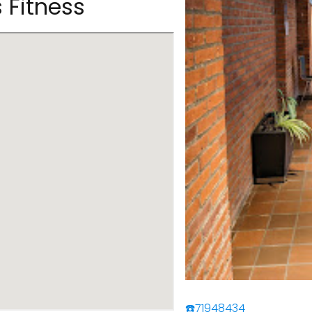
s Fitness
☎️71948434