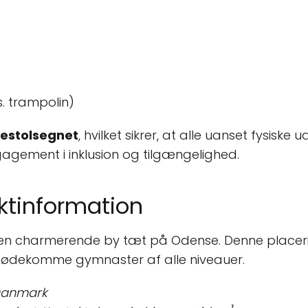
s. trampolin)
restolsegnet
, hvilket sikrer, at alle uanset fysisk
gagement i inklusion og tilgængelighed.
ktinformation
r en charmerende by tæt på Odense. Denne placerin
t imødekomme gymnaster af alle niveauer.
 Danmark