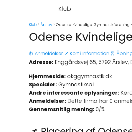
Klub
Klub
Årslev
Odense Kvindelige Gymnastikforening -
Odense Kvindelige
👍 Anmeldelser
📌 Kort
ℹ️ Information
⏰ Åbning
Adresse:
Enggårdsvej 65, 5792 Årslev,
Hjemmeside:
okggymnastik.dk
Specialer:
Gymnastiksal.
Andre interessante oplysninger:
Køre
Anmeldelser:
Dette firma har 0 anmel
Gennemsnitlig mening:
0/5.
📌 Placering af Odens