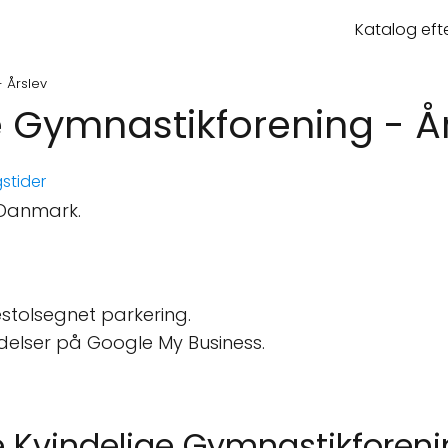
Katalog eft
 Årslev
 Gymnastikforening - Å
stider
 Danmark.
stolsegnet parkering.
delser på Google My Business.
e Kvindelige Gymnastikforen