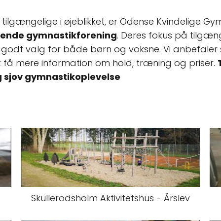
ilgængelige i øjeblikket, er Odense Kvindelige Gy
rende gymnastikforening
. Deres fokus på tilgæ
 et godt valg for både børn og voksne. Vi anbefale
t få mere information om hold, træning og priser.
g sjov gymnastikoplevelse
Skullerodsholm Aktivitetshus - Årslev