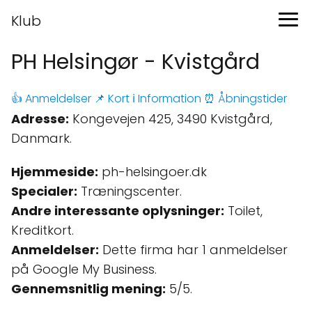
Klub
PH Helsingør - Kvistgård
👍 Anmeldelser
📌 Kort
ℹ️ Information
⏰ Åbningstider
Adresse:
Kongevejen 425, 3490 Kvistgård,
Danmark.
Hjemmeside:
ph-helsingoer.dk
Specialer:
Træningscenter.
Andre interessante oplysninger:
Toilet,
Kreditkort.
Anmeldelser:
Dette firma har 1 anmeldelser
på Google My Business.
Gennemsnitlig mening:
5/5.